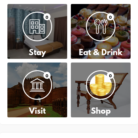
0
0
Stay
Eat & Drink
0
0
Visit
Shop