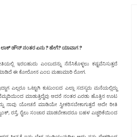
ಲಾಕ್ ಡೌನ್ ನಂತರ ಏನು ? ಹೇಗೆ? ಯಾವಾಗ ?
 ಇರಬಹುದು ಎಂಬುದನ್ನು ನೆನೆಸಿಕೊಳ್ಳಲು ಕಷ್ಟವೆನಿಸುತ್ತದೆ
ಟಿ ಮಾಡಿದೆ ಈ ಕೋರೋನ ಎಂಬ ಮಹಾಮಾರಿ ರೋಗ.
 ಎಲ್ಲರೂ ಒಟ್ಟಾಗಿ ಕುಟುಂಬದ ಎಲ್ಲಾ ಸದಸ್ಯರು ಮನೆಯಲ್ಲಿದ್ದು
್ಮದಿಯಿಂದ ಮಾಡುತ್ತಿದ್ದೆವು ಆದರೆ ನಂತರ ಎರಡು ಹೊತ್ತಿನ ಊಟ
ನು ನಾವು ಯೋಚನೆ ಮಾಡಿಯೇ ಸ್ವೀಕರಿಸಬೇಕಾಗುತ್ತದೆ ಅದೇ ರೀತಿ
ಂಕ್, ರಸ್ತೆ, ರೈಲು ಸಂಚಾರ ಮಾಡಬೇಕಾದರೂ ಬಹಳ ಎಚ್ಚರಿಕೆಯಿಂದ
ೀವ್ರತೆ ಇಷ್ಟು ಬೇಗ ಮುಗಿಯುವುದಿಲ್ಲ ಅದು ನಮ್ಮ ದೇಶದಿಂದ