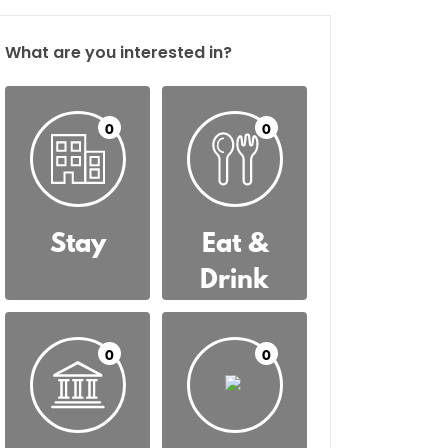
What are you interested in?
0
0
Stay
Eat &
Drink
0
0