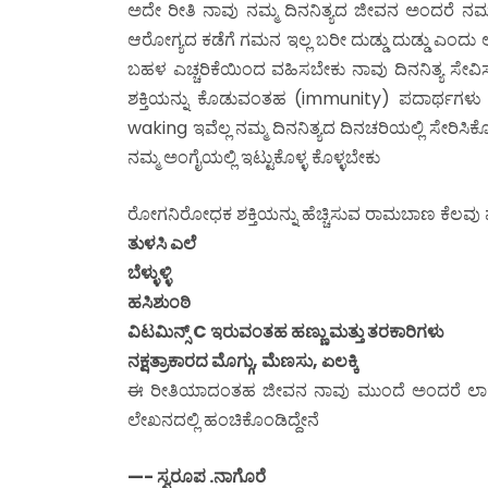
ಅದೇ ರೀತಿ ನಾವು ನಮ್ಮ ದಿನನಿತ್ಯದ ಜೀವನ ಅಂದರೆ ನಮ
ಆರೋಗ್ಯದ ಕಡೆಗೆ ಗಮನ ಇಲ್ಲ ಬರೀ ದುಡ್ಡು ದುಡ್ಡು ಎಂದು 
ಬಹಳ ಎಚ್ಚರಿಕೆಯಿಂದ ವಹಿಸಬೇಕು ನಾವು ದಿನನಿತ್ಯ ಸೇ
ಶಕ್ತಿಯನ್ನು ಕೊಡುವಂತಹ (immunity) ಪದಾರ್ಥಗಳು
waking ಇವೆಲ್ಲ ನಮ್ಮ ದಿನನಿತ್ಯದ ದಿನಚರಿಯಲ್ಲಿ ಸೇರಿ
ನಮ್ಮ ಅಂಗೈಯಲ್ಲಿ ಇಟ್ಟುಕೊಳ್ಳ ಕೊಳ್ಳಬೇಕು
ರೋಗನಿರೋಧಕ ಶಕ್ತಿಯನ್ನು ಹೆಚ್ಚಿಸುವ ರಾಮಬಾಣ ಕೆಲವು
ತುಳಸಿ ಎಲೆ
ಬೆಳ್ಳುಳ್ಳಿ
ಹಸಿಶುಂಠಿ
ವಿಟಮಿನ್ಸ್ C ಇರುವಂತಹ ಹಣ್ಣು ಮತ್ತು ತರಕಾರಿಗಳು
ನಕ್ಷತ್ರಾಕಾರದ ಮೊಗ್ಗು, ಮೆಣಸು, ಏಲಕ್ಕಿ
ಈ ರೀತಿಯಾದಂತಹ ಜೀವನ ನಾವು ಮುಂದೆ ಅಂದರೆ ಲಾಕ್
ಲೇಖನದಲ್ಲಿ ಹಂಚಿಕೊಂಡಿದ್ದೇನೆ
—- ಸ್ವರೂಪ .ನಾಗೊರೆ