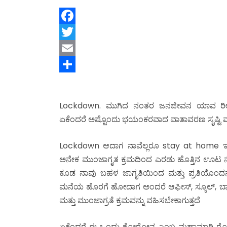
F
a
T
c
w
E
e
i
m
S
b
t
a
h
Lockdown. ಮುಗಿದ ನಂತರ ಜನಜೀವನ ಯಾವ ರೀತಿಯಲ್ಲಿ
o
t
i
a
ಏಕೆಂದರೆ ಅಷ್ಟೊಂದು ಭಯಂಕರವಾದ ವಾತಾವರಣ ಸೃಷ್
o
e
l
r
k
r
e
Lockdown ಆದಾಗ ನಾವೆಲ್ಲರೂ stay at home ಇದ್ದಾಗ
ಅನೇಕ ಮುಂಜಾಗೃತ ಕ್ರಮದಿಂದ ಎರಡು ಹೊತ್ತಿನ ಊಟ ನೆಮ
ಕೂಡ ನಾವು ಬಹಳ ಜಾಗೃತಿಯಿಂದ ಮತ್ತು ಪ್ರತಿಯೊಂದನ್
ಮನೆಯ ಹೊರಗೆ ಹೋದಾಗ ಅಂದರೆ ಆಫೀಸ್, ಸ್ಕೂಲ್, ಬ್ಯಾ
ಮತ್ತು ಮುಂಜಾಗ್ರತೆ ಕ್ರಮವನ್ನು ವಹಿಸಬೇಕಾಗುತ್ತದೆ
ಏಕೆಂದರೆ ಈ ಒಂದು ಕೋರೋನ ಎಂಬ ಮಹಾಮಾರಿ ರೋಗದ ತ