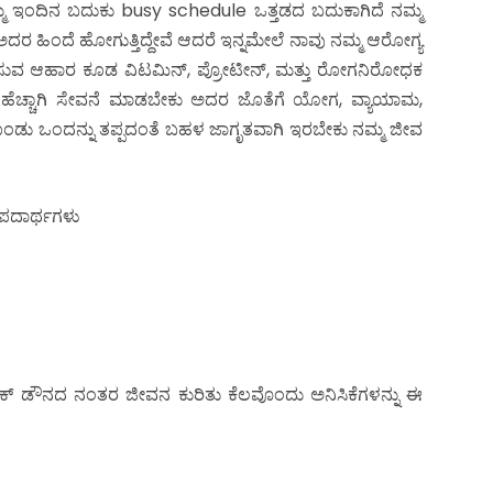
್ಮ ಇಂದಿನ ಬದುಕು busy schedule ಒತ್ತಡದ ಬದುಕಾಗಿದೆ ನಮ್ಮ
ಅದರ ಹಿಂದೆ ಹೋಗುತ್ತಿದ್ದೇವೆ ಆದರೆ ಇನ್ನಮೇಲೆ ನಾವು ನಮ್ಮ ಆರೋಗ್ಯ
ವಿಸುವ ಆಹಾರ ಕೂಡ ವಿಟಮಿನ್, ಪ್ರೋಟೀನ್, ಮತ್ತು ರೋಗನಿರೋಧಕ
 ಹೆಚ್ಚಾಗಿ ಸೇವನೆ ಮಾಡಬೇಕು ಅದರ ಜೊತೆಗೆ ಯೋಗ, ವ್ಯಾಯಾಮ,
ಸಿಕೊಂಡು ಒಂದನ್ನು ತಪ್ಪದಂತೆ ಬಹಳ ಜಾಗೃತವಾಗಿ ಇರಬೇಕು ನಮ್ಮ ಜೀವ
 ಪದಾರ್ಥಗಳು
 ಡೌನದ ನಂತರ ಜೀವನ ಕುರಿತು ಕೆಲವೊಂದು ಅನಿಸಿಕೆಗಳನ್ನು ಈ