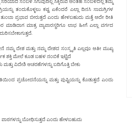
್ಲಿ ಸರಿಯಾದ ಸಂಬಳ ಸಿಗುವುದಿಲ್ಲ ಸಿಕ್ಕಿರುವ ಅಂತಹ ಸಂಬಳದಲ್ಲಿ ತಮ್ಮ
್ನು ತಂದುಕೊಳ್ಳಲು ಕಷ್ಟ ಏಕೆಂದರೆ ಎಲ್ಲಾ ದಿನಸಿ ಸಾಮಗ್ರಿಗಳ
ೆ ತುಂಬಾ ಪ್ರಭಾವ ಬೀರುತ್ತದೆ ಎಂದು ಹೇಳಬಹುದು ಮತ್ತೆ ಅದೇ ರೀತಿ
ಾರ ಮಾಡಿದಾಗ ಮಾತ್ರ ವ್ಯಾಪಾರಸ್ಥರಿಗೂ ಲಾಭ ಹೀಗೆ ಎಲ್ಲಾ ವರ್ಗದ
ುರಿಸಬೇಕಾಗುತ್ತದೆ.
ನೆ ನಮ್ಮ ದೇಶ ಮತ್ತು ನಮ್ಮ ದೇಶದ ಸಂಸ್ಕೃತಿ ಎಲ್ಲವೂ ಅತೀ ಮುಖ್ಯ
 ಶಕ್ತಿ ಮೇಲೆ ಕೂಡ ಬಹಳ ನಂಬಿಕೆ ಇಟ್ಟಿದೆ
ಕು ಮತ್ತು ವಿದೇಶಿ ಆಚರಣೆಗಳನ್ನು ಬದಿಗೊತ್ತಿ ಬೇಕು
ಯಿಂದ ಪ್ರಚೋದನೆಯನ್ನು ಮತ್ತು ಪುಷ್ಟಿಯನ್ನು ಕೊಡುತ್ತದೆ ಎಂದು
ಪಾಠಗಳನ್ನು ಬೋಧಿಸುತ್ತದೆ ಎಂದು ಹೇಳಬಹುದು