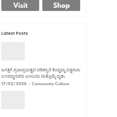
Visit
Shop
Latest Posts
ಜಗತ್ತಿಗೆ ಪ್ರಜಾಪ್ರಭುತ್ವದ ಪರಿಕಲ್ಪನೆ ಕೊಟ್ಟದ್ದು ವಿಶ್ವಗುರು
ಬಸವಣ್ಣನವರು ಎಂಬುದು ಮತ್ತೊಮ್ಮೆ ದೃಢ.
17/02/2026
Community
Culture